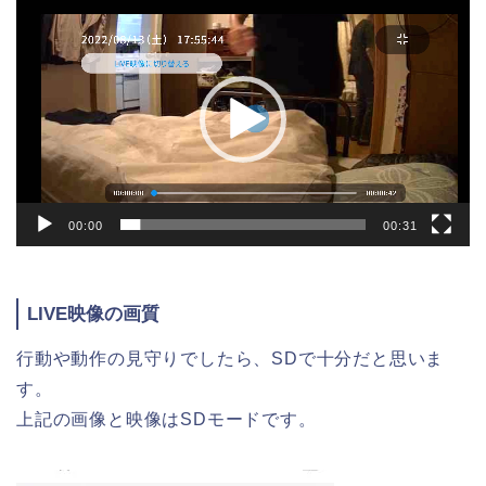
動
画
プ
レ
ー
ヤ
ー
00:00
00:31
LIVE映像の画質
行動や動作の見守りでしたら、SDで十分だと思いま
す。
上記の画像と映像はSDモードです。