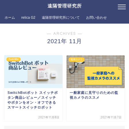
遠隔管理研究所
ホーム
relica G2
遠隔管理研究所について
お問い合わせ
― ARCHIVES ―
2021年 11月
SwitchBot
監視カメラ
SwitchBotボット スイッチボ
一般家庭に見守りのための監
タン商品レビュー／スイッチ
視カメラのススメ
やボタンをオン・オフできる
スマートスイッチロボット
2021年11月8日
2021年11月7日