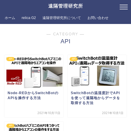
遠隔管理研究所
ホーム
relica G2
遠隔管理研究所について
お問い合わせ
― CATEGORY ―
API
API
API
Node-REDからSwitchBotの
SwitchBotの温湿度計でAPI
APIを操作する方法
を使って遠隔地からデータを
取得する方法
2021年10月11日
2021年10月1日
API