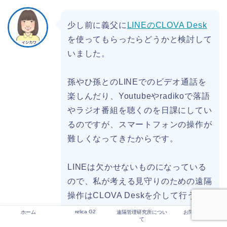
少し前に義父に
LINEのCLOVA Desk
を使ってもらったらどうかと検討して
いました。
孫やひ孫とのLINEでのビデオ通話を
楽しんだり、Youtubeやradikoで落語
やラジオ番組を聴くのを日課にしてい
るのですが、スマートフォンの操作が
難しくなってきたからです。
LINEは欠かせないものになっている
ので、私が考える見守りのための遠隔
操作はCLOVA Deskを介して行うよう
な想定をしていているのかもしれませ
relica G2
ホーム
遠隔管理研究所につい
お問い合わせ
て
ん。