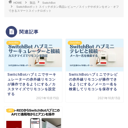
HOME
製品
SwitchBot
SwitchBotボット スイッチボタン商品レビュー／スイッチやボタンをオン・オフ
できるスマートスイッチロボット
関連記事
SwitchBot
SwitchBot
SwitchBotハブミニでサーキ
SwitchBotハブミニでテレビ
ュレーターの赤外線リモコン
の赤外線リモコンが操作でき
が操作できるようにする／カ
るようにする／メーカー名を
スタマイズでリモコンを設定
検索してリモコンを保存する
する
2021年10月15日
2021年10月13日
API